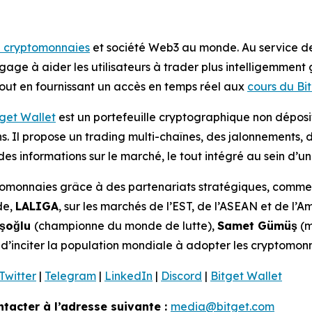
e cryptomonnaies
et société Web3 au monde. Au service de p
ngage à aider les utilisateurs à trader plus intelligemment
 tout en fournissant un accès en temps réel aux
cours du Bit
tget Wallet
est un portefeuille cryptographique non déposi
ns. Il propose un trading multi-chaînes, des jalonnements,
s informations sur le marché, le tout intégré au sein d’u
yptomonnaies grâce à des partenariats stratégiques, comme
de,
LALIGA
, sur les marchés de l’EST, de l’ASEAN et de l’A
uşoğlu
(championne du monde de lutte),
Samet Gümüş
(m
n d’inciter la population mondiale à adopter les cryptomonn
Twitter
|
Telegram
|
LinkedIn
|
Discord
|
Bitget Wallet
tacter à l’adresse suivante :
media@bitget.com