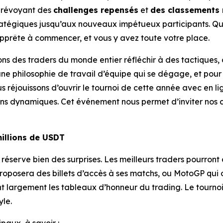
 prévoyant des
challenges repensés
et
des classements
ratégiques jusqu’aux nouveaux impétueux participants. Qu
’apprête à commencer, et vous y avez toute votre place.
s des traders du monde entier réfléchir à des tactiques, 
 et une philosophie de travail d’équipe qui se dégage, et 
us réjouissons d’ouvrir le tournoi de cette année avec en l
s dynamiques. Cet événement nous permet d’inviter nos coll
illions de USDT
T réserve bien des surprises. Les meilleurs traders pourron
osera des billets d’accès à ses matchs, ou MotoGP qui offr
argement les tableaux d’honneur du trading. Le tournoi 
yle.