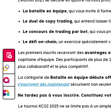
L’édition 2025 se décline en quatre formats princi
La bataille en équipe
, qui vous invite à for
Le duel de copy trading
, qui entend laisser 
Le concours de trading par bot
, qui vous p
Le défi on-chain
, un exercice spécialement c
Les premiers inscrits recevront des
avantages ex
capitaine d’équipe. Des participants de plus de 10
plus collaboratif et le plus compétitif.
La catégorie de
Bataille en équipe débute offi
s’inscrivent dès maintenant
sécurisent non seulem
Ne tardez pas à vous inscrire. Constituez vot
Le tournoi KCGI 2025 ne se limite pas à un simp