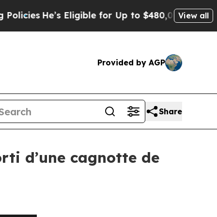
He’s Eligible for Up to $480,000 After Being Wro
View all
Provided by AGP
Share
rti d’une cagnotte de