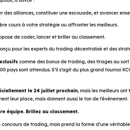
paux, à savoir :
mer des alliances, constituer une escouade, et avancer ens
libre cours à votre stratégie ou affronter les meilleurs.
ropose de coder, lancer et briller au classement.
onçu pour les experts du trading décentralisé et des strat
clusifs
comme des bonus de trading, des tirages au sort m
0 pays sont attendus. S’il s’agit du plus grand tournoi KCG
ciellement le 24 juillet prochain
, mais les meilleurs on
ent leur place, mais donnent aussi le ton de l’événement.
re équipe. Brillez au classement.
le concours de trading, mais prend la forme d’une véritabl