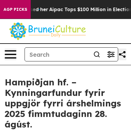
ound Surprised her
Aipac Tops $100 Million in Election
AGP PICKS
Hampiðjan hf. –
Kynningarfundur fyrir
uppgjör fyrri árshelmings
2025 fimmtudaginn 28.
ágúst.