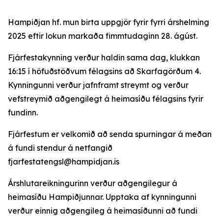
Hampiðjan hf. mun birta uppgjör fyrir fyrri árshelming
2025 eftir lokun markaða fimmtudaginn 28. ágúst.
Fjárfestakynning verður haldin sama dag, klukkan
16:15 í höfuðstöðvum félagsins að Skarfagörðum 4.
Kynningunni verður jafnframt streymt og verður
vefstreymið aðgengilegt á heimasíðu félagsins fyrir
fundinn.
Fjárfestum er velkomið að senda spurningar á meðan
á fundi stendur á netfangið
fjarfestatengsl@hampidjan.is
Árshlutareikningurinn verður aðgengilegur á
heimasíðu Hampiðjunnar. Upptaka af kynningunni
verður einnig aðgengileg á heimasíðunni að fundi