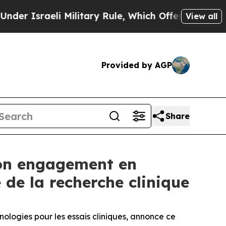
raeli Military Rule, Which Offers Them few, if a
View all
Provided by AGP
Share
son engagement en
de la recherche clinique
nologies pour les essais cliniques, annonce ce