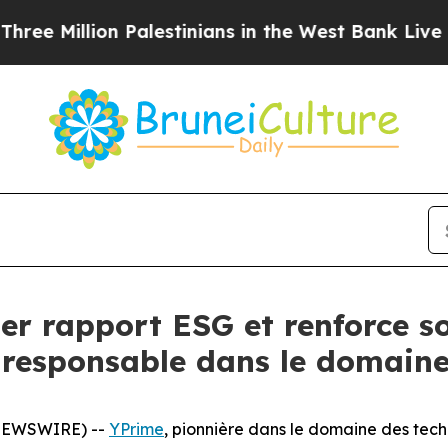
llion Palestinians in the West Bank Live Under Is
er rapport ESG et renforce 
 responsable dans le domaine 
 NEWSWIRE) --
YPrime
, pionnière dans le domaine des tech