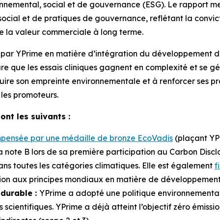
ronnemental, social et de gouvernance (ESG). Le rapport m
cial et de pratiques de gouvernance, reflétant la convict
de la valeur commerciale à long terme.
 par YPrime en matière d’intégration du développement du
ure que les essais cliniques gagnent en complexité et se gé
uire son empreinte environnementale et à renforcer ses pra
t les promoteurs.
nt les suivants :
pensée par une médaille de bronze EcoVadis
(plaçant YPr
a note B lors de sa première participation au Carbon Disclo
ns toutes les catégories climatiques. Elle est également
f
sion aux principes mondiaux en matière de développement
durable :
YPrime a adopté une politique environnemental
 scientifiques. YPrime a déjà atteint l’objectif zéro émissi