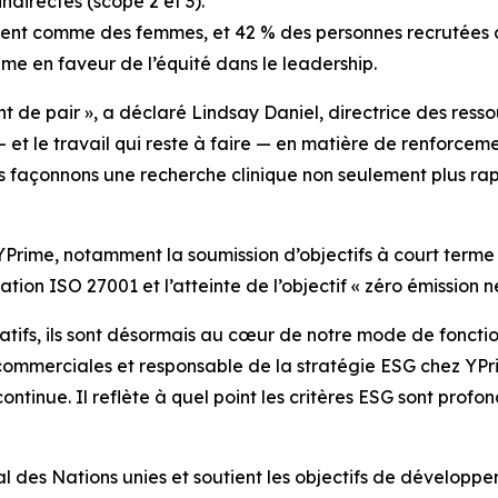
ndirectes (scope 2 et 3).
ient comme des femmes, et 42 % des personnes recrutées à
e en faveur de l’équité dans le leadership.
t de pair », a déclaré Lindsay Daniel, directrice des res
 et le travail qui reste à faire — en matière de renforc
us façonnons une recherche clinique non seulement plus rap
Prime, notamment la soumission d’objectifs à court terme 
ation ISO 27001 et l’atteinte de l’objectif « zéro émission ne
ltatifs, ils sont désormais au cœur de notre mode de fonct
ommerciales et responsable de la stratégie ESG chez YPrim
ontinue. Il reflète à quel point les critères ESG sont prof
l des Nations unies et soutient les objectifs de développem