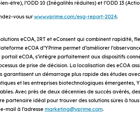
-être), l’ODD 10 (Inégalités réduites) et l’ODD 13 (Action
rendez-vous sur
www.yprime.com/esg-report-2024
.
solutions eCOA, IRT et eConsent qui combinent rapidité, fle
la plateforme eCOA d’YPrime permet d’améliorer l’observance
 portail eCOA, s’intègre parfaitement aux dispositifs con
cessus de prise de décision. La localisation des eCOA assi
es garantissent un démarrage plus rapide des études ave
tiques et les entreprises biotechnologiques émergentes, 
 fiables. Avec près de deux décennies de succès avérés, de
re partenaire idéal pour trouver des solutions sûres à tou
e-mail à l’adresse
marketing@yprime.com
.