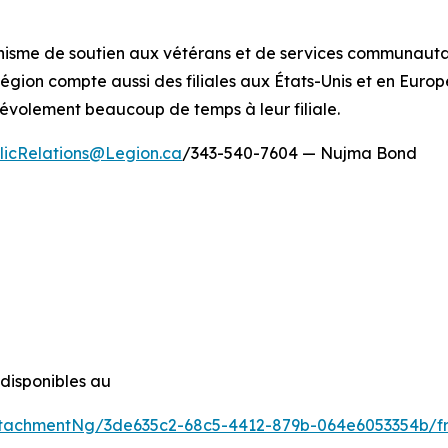
ganisme de soutien aux vétérans et de services communaut
gion compte aussi des filiales aux États-Unis et en Europe
évolement beaucoup de temps à leur filiale.
licRelations@Legion.ca
/343-540-7604 — Nujma Bond
isponibles au
tachmentNg/3de635c2-68c5-4412-879b-064e6053354b/f