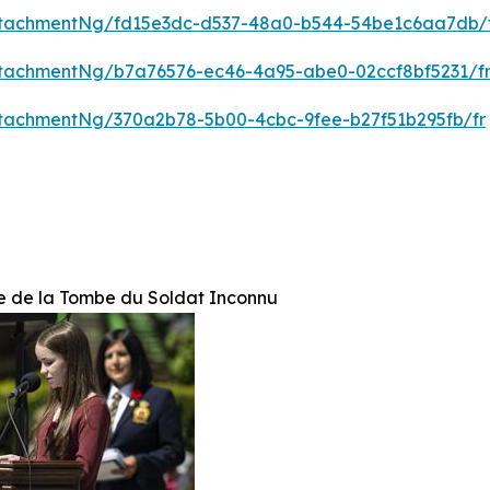
tachmentNg/fd15e3dc-d537-48a0-b544-54be1c6aa7db/
tachmentNg/b7a76576-ec46-4a95-abe0-02ccf8bf5231/f
tachmentNg/370a2b78-5b00-4cbc-9fee-b27f51b295fb/fr
re de la Tombe du Soldat Inconnu