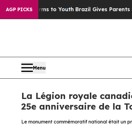
Harms to Youth
Brazil Gives Parents Social Media 
AGP PICKS
Menu
La Légion royale canadi
25e anniversaire de la 
Le monument commémoratif national était un pro