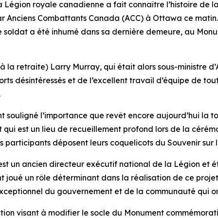
ion royale canadienne a fait connaître l’histoire de la
r Anciens Combattants Canada (ACC) à Ottawa ce matin. C
ù le soldat a été inhumé dans sa dernière demeure, au M
 la retraite) Larry Murray, qui était alors sous-ministre d’
orts désintéressés et de l’excellent travail d’équipe de to
.
t souligné l’importance que revêt encore aujourd’hui la t
 et qui est un lieu de recueillement profond lors de la cér
s participants déposent leurs coquelicots du Souvenir sur 
st un ancien directeur exécutif national de la Légion et ét
t joué un rôle déterminant dans la réalisation de ce projet
n exceptionnel du gouvernement et de la communauté qui on
ection visant à modifier le socle du Monument commémorat