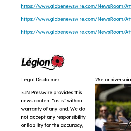
https://www.globenewswire.com/NewsRoom/At
https://www.globenewswire.com/NewsRoom/At
https://www.globenewswire.com/NewsRoom/At
Legal Disclaimer:
25e anniversai
EIN Presswire provides this
news content "as is" without
warranty of any kind. We do
not accept any responsibility
or liability for the accuracy,