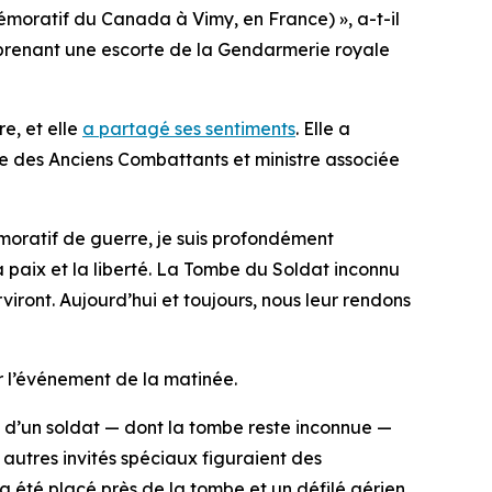
moratif du Canada à Vimy, en France) », a-t-il
mprenant une escorte de la Gendarmerie royale
e, et elle
a partagé ses sentiments
. Elle a
re des Anciens Combattants et ministre associée
oratif de guerre, je suis profondément
a paix et la liberté. La Tombe du Soldat inconnu
viront. Aujourd’hui et toujours, nous leur rendons
 l’événement de la matinée.
e d’un soldat — dont la tombe reste inconnue —
autres invités spéciaux figuraient des
 été placé près de la tombe et un défilé aérien