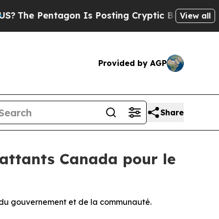
agon Is Posting Cryptic Biblical Messages on So
View all
Provided by AGP
Share
battants Canada pour le
n du gouvernement et de la communauté.