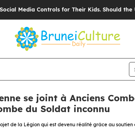
Controls for Their Kids. Should the US?
The Pent
enne se joint à Anciens Com
Tombe du Soldat inconnu
jet de la Légion qui est devenu réalité grâce au soutie