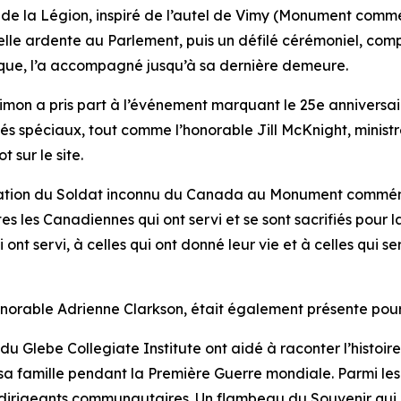
de la Légion, inspiré de l’autel de Vimy (Monument commé
elle ardente au Parlement, puis un défilé cérémoniel, co
que, l’a accompagné jusqu’à sa dernière demeure.
on a pris part à l’événement marquant le 25e anniversair
és spéciaux, tout comme l’honorable Jill McKnight, minist
 sur le site.
humation du Soldat inconnu du Canada au Monument commém
s les Canadiennes qui ont servi et se sont sacrifiés pour l
t servi, à celles qui ont donné leur vie et à celles qui ser
norable Adrienne Clarkson, était également présente pour
u Glebe Collegiate Institute ont aidé à raconter l’histoir
a famille pendant la Première Guerre mondiale. Parmi les 
 dirigeants communautaires. Un flambeau du Souvenir qui a