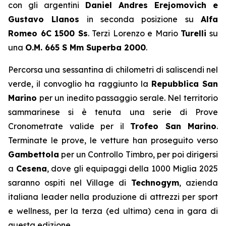
con gli argentini
Daniel Andres Erejomovich e
Gustavo Llanos
in seconda posizione su
Alfa
Romeo 6C 1500 Ss
. Terzi Lorenzo e Mario
Turelli
su
una
O.M. 665 S Mm Superba 2000
.
Percorsa una sessantina di chilometri di saliscendi nel
verde, il convoglio ha raggiunto la
Repubblica San
Marino
per un inedito passaggio serale. Nel territorio
sammarinese si è tenuta una serie di Prove
Cronometrate valide per il
Trofeo San Marino
.
Terminate le prove, le vetture han proseguito verso
Gambettola
per un Controllo Timbro, per poi dirigersi
a
Cesena
, dove gli equipaggi della 1000 Miglia 2025
saranno ospiti nel
Village
di
Technogym
, azienda
italiana leader nella produzione di attrezzi per sport
e wellness, per la terza (ed ultima) cena in gara di
questa edizione.