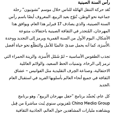
رأس السنة الصينية
تُعَد حركة التنقل الهائلة للناس خلال موسم "تشونيون" رحلة
جماعية نحو الوطن، تُتوّج بعيد الربيع، المعروف أيضًا باسم رأس
السنة الصينية، والذي يصادف 17 فبراير هذا العام. ويوافق هذا
المهرجان، المُتجذر في الثقافة الصينية باحتفالات متنوعة
الأشكال، اليوم الأول من السنة القمرية ويرمز إلى التجديد ووحدة
الأُسرَة، كما أنه يحمل صدىً عالميًا للأمل والتطلّع نحو حياة أفضل.
تجذب الطقوس الأساسية – لمّ شَمْل الأُسرَة، والزينة الحمراء التي
ترمز إلى الرخاء، وتمنيات الحظ السعيد، والولائم العائلية
الاحتفالية، وصناعة الحِرف التقليدية مثل الفوانيس – عشاق
الثقافة في جميع أنحاء العالم بأسلوبها الفريد في استقبال العام
الجديد.
كل عام، يُجسِّد برنامج "حفل مهرجان الربيع"، وهو برنامج
تلفزيوني سنوي يُبث مباشرةً من قِبل China Media Group
ويشاهده مليارات المشاهدين حول العالم، الجاذبية الثقافية