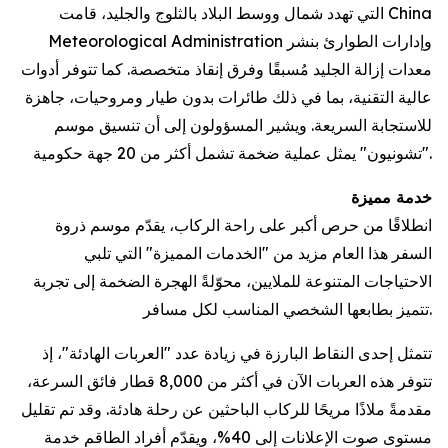
التي تهدد شمال ووسط البلاد بالثلوج والجليد، قامت China
Meteorological Administration وإدارات الطوارئ بنشر
معدات إزالة الجليد مُسبقًا وفرق إنقاذ متخصصة. كما تتوفر أدوات
عالية التقنية، بما في ذلك طائرات بدون طيار ومروحيات، جاهزة
للاستجابة السريعة. ويشير المسؤولون إلى أن تنسيق موسم
"تشونيون" يمثل عملية ضخمة تشمل أكثر من 20 جهة حكومية.
خدمة مميزة
انطلاقًا من حرص أكبر على راحة الركاب، يقدّم موسم ذروة
السفر هذا العام مزيد من "الخدمات المميزة" التي تلبي
الاحتياجات المتنوعة للملايين، محوّلةً الهجرة الضخمة إلى تجربة
تتميز بطابعها الشخصي المناسب لكل مسافر.
تتمثل إحدى النقاط البارزة في زيادة عدد "العربات الهادئة"، إذ
تتوفر هذه العربات الآن في أكثر من 8,000 قطار فائق السرعة،
مقدمةً ملاذًا مريحًا للركاب الباحثين عن رحلة هادئة. وقد تم تقليل
مستوى صوت الإعلانات إلى 40%، ويقدّم أفراد الطاقم خدمة