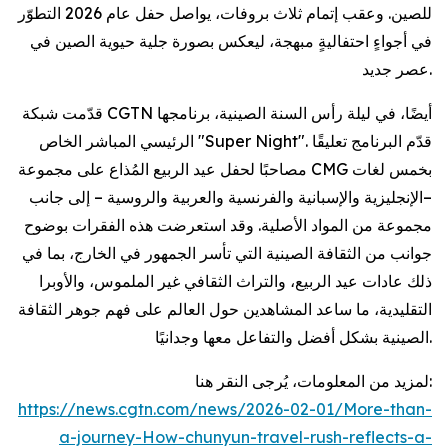
للصين. وعقب إتمام ثلاث بروفات، يواصل حفل عام 2026 التطوّر
في أجواءٍ احتفاليةٍ مبهجة، ليعكس بصورة جلية حيوية الصين في
عصر جديد.
قدّمت شبكة CGTN أيضًا، في ليلة رأس السنة الصينية، برنامجها
الرئيسي المباشر الخاص "Super Night". قدّم البرنامج تعليقًا
مصاحبًا لحفل عيد الربيع المُذاع على مجموعة CMG بخمس لغات
–الإنجليزية والإسبانية والفرنسية والعربية والروسية – إلى جانب
مجموعة من المواد الأصلية. وقد استعرضت هذه الفقرات بوضوح
جوانب من الثقافة الصينية التي تأسر الجمهور في الخارج، بما في
ذلك عادات عيد الربيع، والتراث الثقافي غير الملموس، والأوبرا
التقليدية، ما ساعد المشاهدين حول العالم على فهم جوهر الثقافة
الصينية بشكل أفضل والتفاعل معها وجدانيًا.
لمزيد من المعلومات، يُرجى النقر هنا:
https://news.cgtn.com/news/2026-02-01/More-than-
a-journey-How-chunyun-travel-rush-reflects-a-