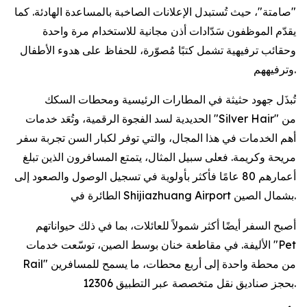
"صامتة"، حيث تُستبدل الإعلانات الصاخبة بالمساعدة الهادئة. كما
يقدّم الموظفون سَدّادات أذن مجانية للاستخدام مرة واحدة
وحقائب ترفيهية تشمل كتبًا مُصوّرة، للحفاظ على هدوء الأطفال
وترفيههم.
تُبذَل جهود حثيثة في المطارات الرئيسية ومحطات السكك
الحديدية لسد الفجوة الرقمية، وتُعَد خدمات "Silver Hair" من
أهم الخدمات في هذا المجال، والتي توفر لكبار السن تجربة سفر
مريحة وكريمة. فعلى سبيل المثال، يتمتع المسافرون الذين تبلغ
أعمارهم 80 عامًا فأكثر بأولوية في تسجيل الوصول والصعود إلى
الطائرة في Shijiazhuang Airport بشمال الصين.
أصبح السفر أيضًا أكثر شمولاً للعائلات، بما في ذلك حيواناتهم
الأليفة. في مقاطعة خنان بوسط الصين، توسّعت خدمات "Pet
Rail" من محطة واحدة إلى أربع محطات، ما يسمح للمسافرين
بحجز صناديق نقل متخصصة عبر التطبيق 12306.